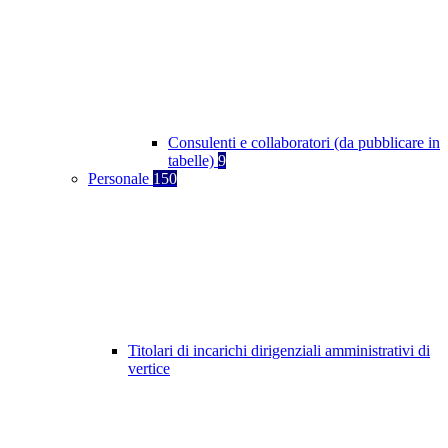
Consulenti e collaboratori (da pubblicare in
tabelle)
9
Personale
150
Titolari di incarichi dirigenziali amministrativi di
vertice