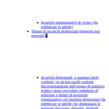
Incarichi amministrativi di vertice (da
pubblicare in tabelle)
Titolari di incarichi dirigenziali (dirigenti non
generali)
7
Incarichi dirigenziali, a qualsiasi titolo
conferiti, ivi inclusi quelli conferiti
discrezionalmente dall'organo di indirizzo
politico senza procedure pubbliche di
selezione e titolari di posizione
organizzativa con funzioni dirigenziali (da
pubblicare in tabelle che distinguano le
seguenti situazioni: dirigenti, dirigenti