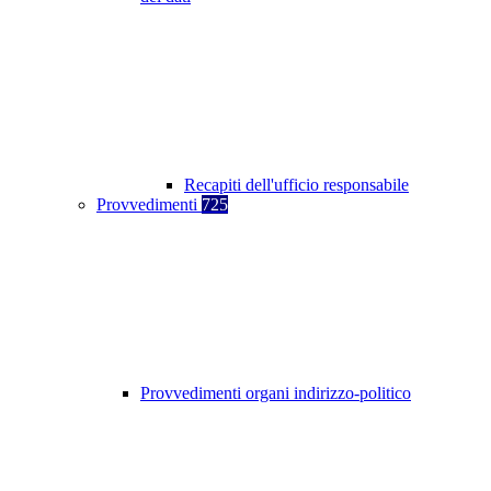
Recapiti dell'ufficio responsabile
Provvedimenti
725
Provvedimenti organi indirizzo-politico