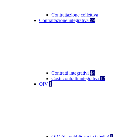
Contrattazione collettiva
Contrattazione integrativa
59
Contratti integrativi
44
Costi contratti integrativi
12
OIV
1
OIV (da pubblicare in tabelle)
1