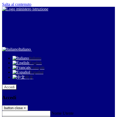
Salta al contenuto
Italiano
Italiano
English
Français
Español
中文
Accedi
Accedi
button close
×
Nome Utente