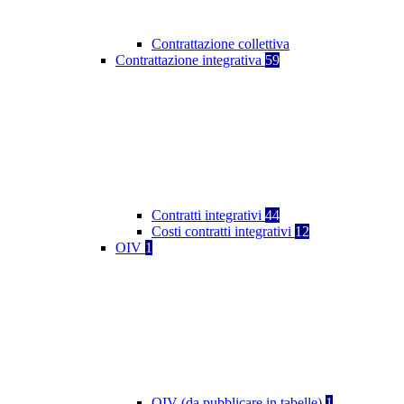
Contrattazione collettiva
Contrattazione integrativa
59
Contratti integrativi
44
Costi contratti integrativi
12
OIV
1
OIV (da pubblicare in tabelle)
1