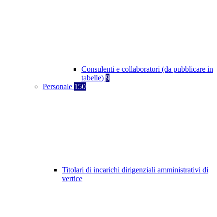
Consulenti e collaboratori (da pubblicare in
tabelle)
9
Personale
150
Titolari di incarichi dirigenziali amministrativi di
vertice