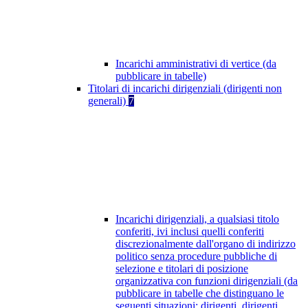
Incarichi amministrativi di vertice (da
pubblicare in tabelle)
Titolari di incarichi dirigenziali (dirigenti non
generali)
7
Incarichi dirigenziali, a qualsiasi titolo
conferiti, ivi inclusi quelli conferiti
discrezionalmente dall'organo di indirizzo
politico senza procedure pubbliche di
selezione e titolari di posizione
organizzativa con funzioni dirigenziali (da
pubblicare in tabelle che distinguano le
seguenti situazioni: dirigenti, dirigenti