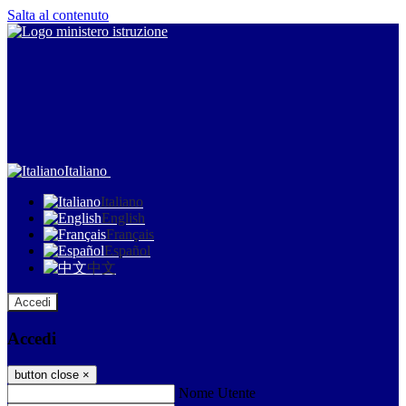
Salta al contenuto
Italiano
Italiano
English
Français
Español
中文
Accedi
Accedi
button close
×
Nome Utente