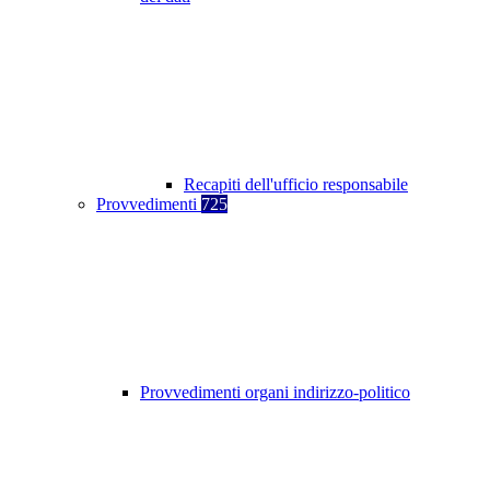
Recapiti dell'ufficio responsabile
Provvedimenti
725
Provvedimenti organi indirizzo-politico