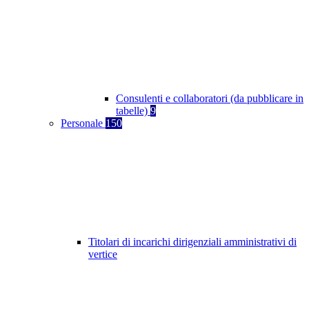
Consulenti e collaboratori (da pubblicare in
tabelle)
9
Personale
150
Titolari di incarichi dirigenziali amministrativi di
vertice