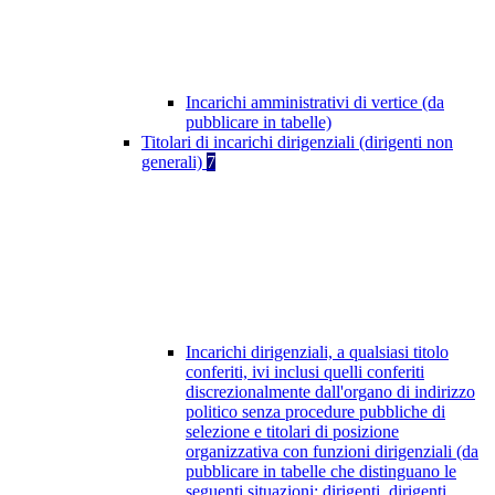
Incarichi amministrativi di vertice (da
pubblicare in tabelle)
Titolari di incarichi dirigenziali (dirigenti non
generali)
7
Incarichi dirigenziali, a qualsiasi titolo
conferiti, ivi inclusi quelli conferiti
discrezionalmente dall'organo di indirizzo
politico senza procedure pubbliche di
selezione e titolari di posizione
organizzativa con funzioni dirigenziali (da
pubblicare in tabelle che distinguano le
seguenti situazioni: dirigenti, dirigenti