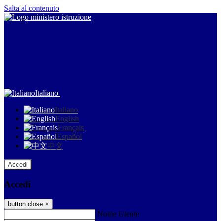
Salta al contenuto
Italiano
Italiano
English
Français
Español
中文
Accedi
Accedi
button close
×
Nome Utente