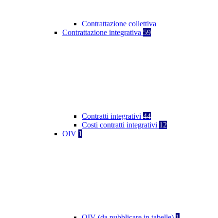
Contrattazione collettiva
Contrattazione integrativa
59
Contratti integrativi
44
Costi contratti integrativi
12
OIV
1
OIV (da pubblicare in tabelle)
1