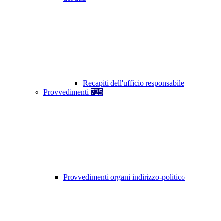
Recapiti dell'ufficio responsabile
Provvedimenti
725
Provvedimenti organi indirizzo-politico