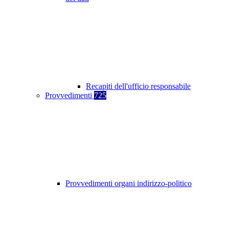
Recapiti dell'ufficio responsabile
Provvedimenti
725
Provvedimenti organi indirizzo-politico