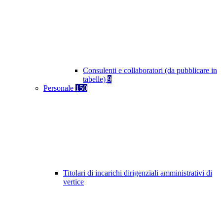
Consulenti e collaboratori (da pubblicare in
tabelle)
9
Personale
150
Titolari di incarichi dirigenziali amministrativi di
vertice