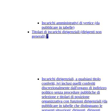
Incarichi amministrativi di vertice (da
pubblicare in tabelle)
Titolari di incarichi dirigenziali (dirigenti non
generali)
7
Incarichi dirigenziali, a qualsiasi titolo
conferiti, ivi inclusi quelli conferiti
discrezionalmente dall'organo di indirizzo
politico senza procedure pubbliche di
selezione e titolari di posizione
organizzativa con funzioni dirigenziali (da
pubblicare in tabelle che distinguano le
seguenti situazioni: dirigenti, dirigenti