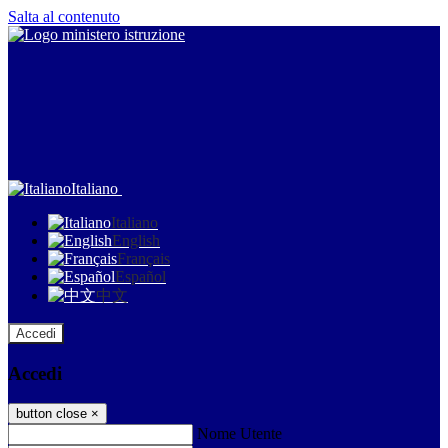
Salta al contenuto
Italiano
Italiano
English
Français
Español
中文
Accedi
Accedi
button close
×
Nome Utente