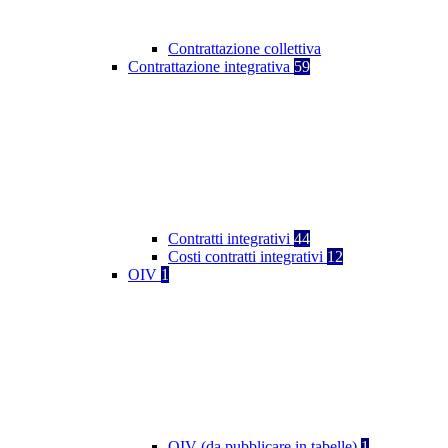
Contrattazione collettiva
Contrattazione integrativa
59
Contratti integrativi
44
Costi contratti integrativi
12
OIV
1
OIV (da pubblicare in tabelle)
1