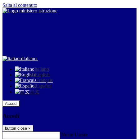
Salta al contenuto
Italiano
Italiano
English
Français
Español
中文
Accedi
Accedi
button close
×
Nome Utente