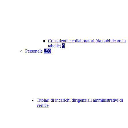
Consulenti e collaboratori (da pubblicare in
tabelle)
9
Personale
150
Titolari di incarichi dirigenziali amministrativi di
vertice