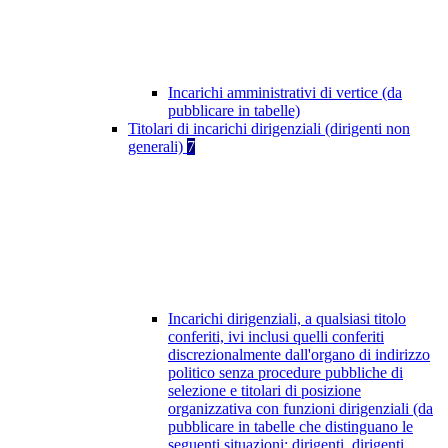
Incarichi amministrativi di vertice (da
pubblicare in tabelle)
Titolari di incarichi dirigenziali (dirigenti non
generali)
7
Incarichi dirigenziali, a qualsiasi titolo
conferiti, ivi inclusi quelli conferiti
discrezionalmente dall'organo di indirizzo
politico senza procedure pubbliche di
selezione e titolari di posizione
organizzativa con funzioni dirigenziali (da
pubblicare in tabelle che distinguano le
seguenti situazioni: dirigenti, dirigenti