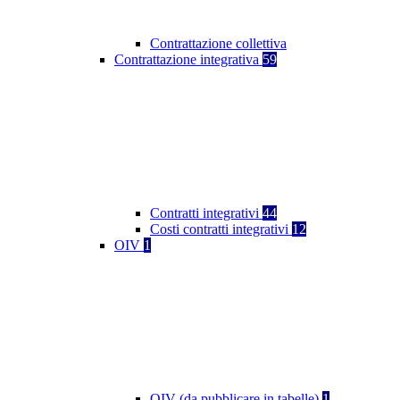
Contrattazione collettiva
Contrattazione integrativa
59
Contratti integrativi
44
Costi contratti integrativi
12
OIV
1
OIV (da pubblicare in tabelle)
1