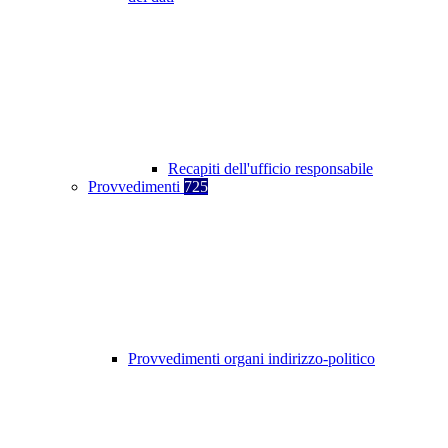
Recapiti dell'ufficio responsabile
Provvedimenti
725
Provvedimenti organi indirizzo-politico