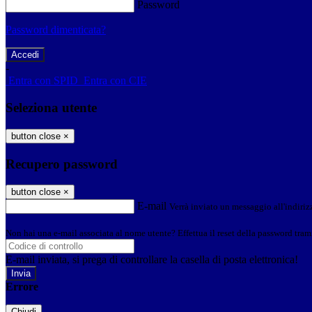
Password
Password dimenticata?
-
Entra con SPID
Entra con CIE
Seleziona utente
button close
×
Recupero password
button close
×
E-mail
Verrà inviato un messaggio all'indirizz
Non hai una e-mail associata al nome utente? Effettua il reset della password tram
E-mail inviata, si prega di controllare la casella di posta elettronica!
Errore
Chiudi