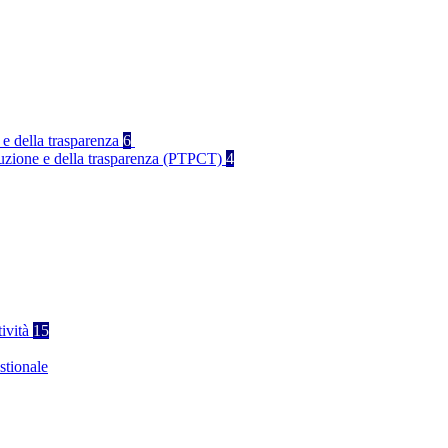
 e della trasparenza
6
rruzione e della trasparenza (PTPCT)
4
tività
15
stionale