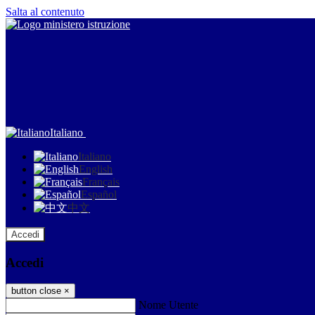
Salta al contenuto
Italiano
Italiano
English
Français
Español
中文
Accedi
Accedi
button close
×
Nome Utente