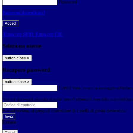
Password
Password dimenticata?
-
Entra con SPID
Entra con CIE
Seleziona utente
button close
×
Recupero password
button close
×
E-mail
Verrà inviato un messaggio all'indirizz
Non hai una e-mail associata al nome utente? Effettua il reset della password tram
E-mail inviata, si prega di controllare la casella di posta elettronica!
Errore
Chiudi