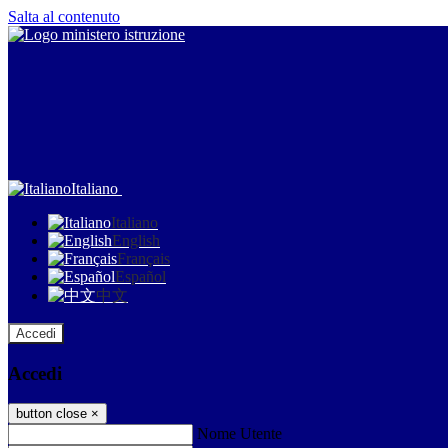
Salta al contenuto
Italiano
Italiano
English
Français
Español
中文
Accedi
Accedi
button close
×
Nome Utente