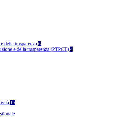
 e della trasparenza
6
rruzione e della trasparenza (PTPCT)
4
tività
15
stionale