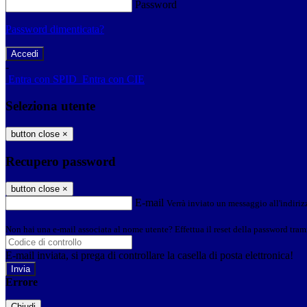
Password
Password dimenticata?
-
Entra con SPID
Entra con CIE
Seleziona utente
button close
×
Recupero password
button close
×
E-mail
Verrà inviato un messaggio all'indirizz
Non hai una e-mail associata al nome utente? Effettua il reset della password tram
E-mail inviata, si prega di controllare la casella di posta elettronica!
Errore
Chiudi