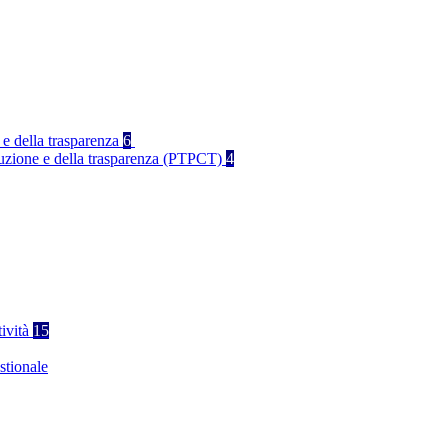
 e della trasparenza
6
rruzione e della trasparenza (PTPCT)
4
tività
15
stionale