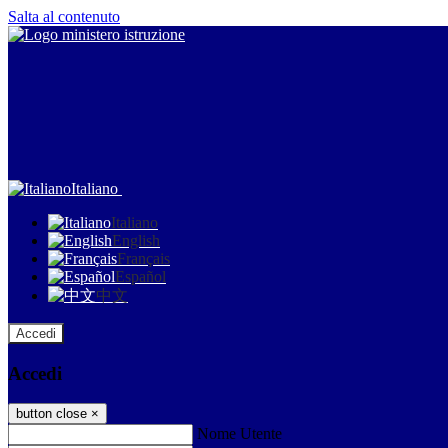
Salta al contenuto
Italiano
Italiano
English
Français
Español
中文
Accedi
Accedi
button close
×
Nome Utente