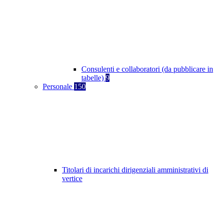
Consulenti e collaboratori (da pubblicare in
tabelle)
9
Personale
150
Titolari di incarichi dirigenziali amministrativi di
vertice