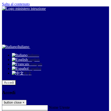
Salta al contenuto
Italiano
Italiano
English
Français
Español
中文
Accedi
Accedi
button close
×
Nome Utente