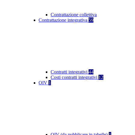
Contrattazione collettiva
Contrattazione integrativa
59
Contratti integrativi
44
Costi contratti integrativi
12
OIV
1
OIV (da pubblicare in tabelle)
1