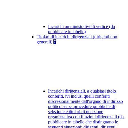
Incarichi amministrativi di vertice (da
pubblicare in tabelle)
Titolari di incarichi dirigenziali (dirigenti non
generali)
7
Incarichi dirigenziali, a qualsiasi titolo
conferiti, ivi inclusi quelli conferiti
discrezionalmente dall'organo di indirizzo
politico senza procedure pubbliche di
selezione e titolari di posizione
organizzativa con funzioni dirigenziali (da
pubblicare in tabelle che distinguano le
seguenti situazioni: dirigenti, dirigenti