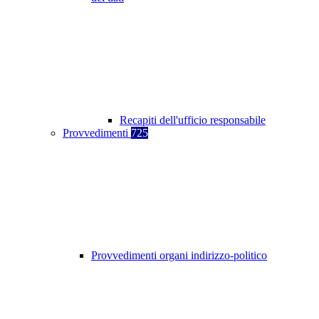
Recapiti dell'ufficio responsabile
Provvedimenti
725
Provvedimenti organi indirizzo-politico