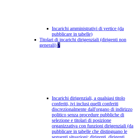
Incarichi amministrativi di vertice (da
pubblicare in tabelle)
Titolari di incarichi dirigenziali (dirigenti non
generali)
7
Incarichi dirigenziali, a qualsiasi titolo
conferiti, ivi inclusi quelli conferiti
discrezionalmente dall'organo di indirizzo
politico senza procedure pubbliche di
selezione e titolari di posizione
organizzativa con funzioni dirigenziali (da
pubblicare in tabelle che distinguano le
seguenti situazioni: dirigenti, dirigenti