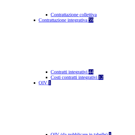
Contrattazione collettiva
Contrattazione integrativa
59
Contratti integrativi
44
Costi contratti integrativi
12
OIV
1
OIV (da pubblicare in tabelle)
1