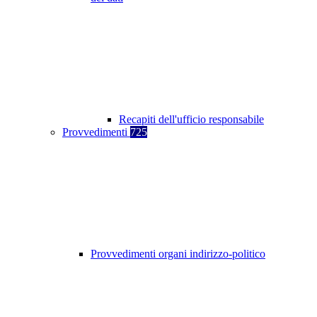
Recapiti dell'ufficio responsabile
Provvedimenti
725
Provvedimenti organi indirizzo-politico