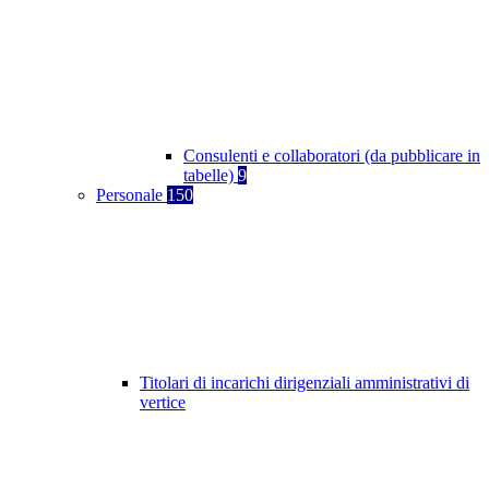
Consulenti e collaboratori (da pubblicare in
tabelle)
9
Personale
150
Titolari di incarichi dirigenziali amministrativi di
vertice