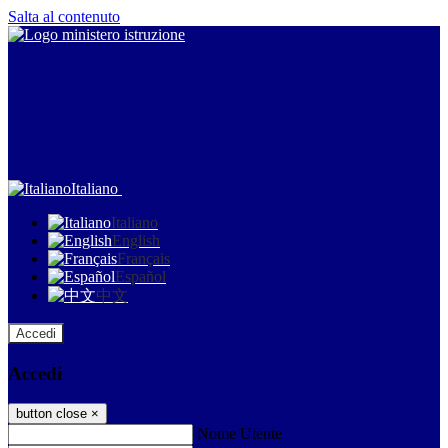
Salta al contenuto
Italiano
Italiano
English
Français
Español
中文
Accedi
Accedi
button close
×
Nome Utente