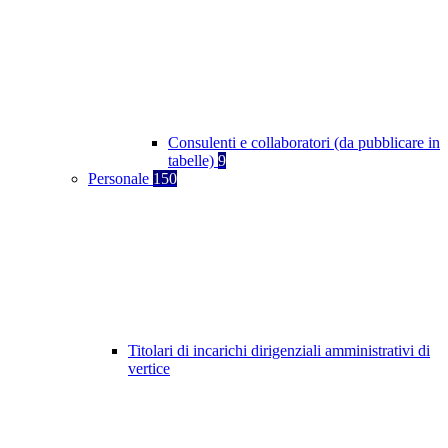
Consulenti e collaboratori (da pubblicare in
tabelle)
9
Personale
150
Titolari di incarichi dirigenziali amministrativi di
vertice