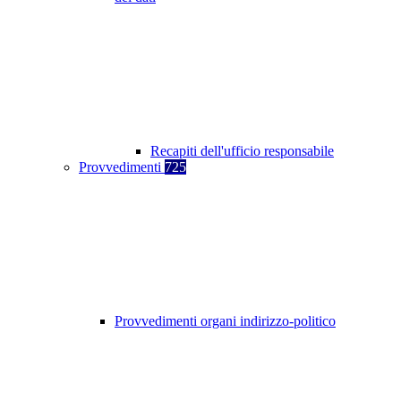
Recapiti dell'ufficio responsabile
Provvedimenti
725
Provvedimenti organi indirizzo-politico