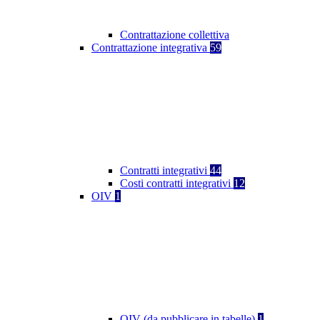
Contrattazione collettiva
Contrattazione integrativa
59
Contratti integrativi
44
Costi contratti integrativi
12
OIV
1
OIV (da pubblicare in tabelle)
1