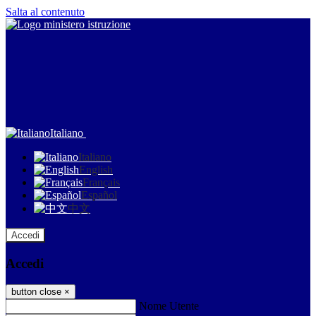
Salta al contenuto
Italiano
Italiano
English
Français
Español
中文
Accedi
Accedi
button close
×
Nome Utente