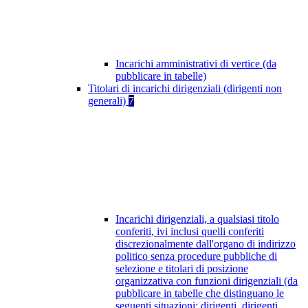
Incarichi amministrativi di vertice (da
pubblicare in tabelle)
Titolari di incarichi dirigenziali (dirigenti non
generali)
7
Incarichi dirigenziali, a qualsiasi titolo
conferiti, ivi inclusi quelli conferiti
discrezionalmente dall'organo di indirizzo
politico senza procedure pubbliche di
selezione e titolari di posizione
organizzativa con funzioni dirigenziali (da
pubblicare in tabelle che distinguano le
seguenti situazioni: dirigenti, dirigenti