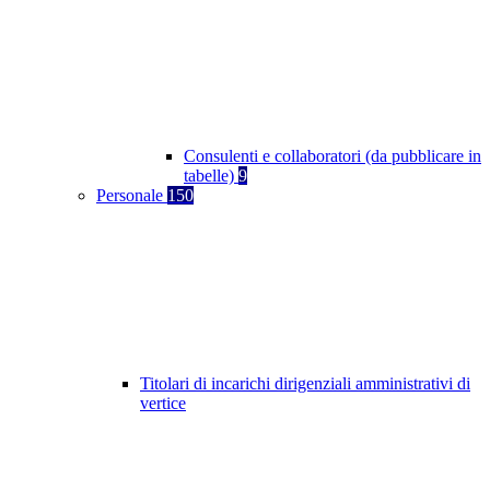
Consulenti e collaboratori (da pubblicare in
tabelle)
9
Personale
150
Titolari di incarichi dirigenziali amministrativi di
vertice