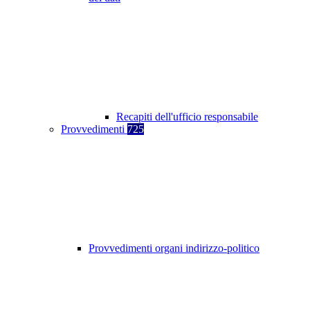
Recapiti dell'ufficio responsabile
Provvedimenti
725
Provvedimenti organi indirizzo-politico