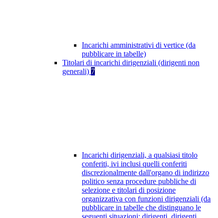
Incarichi amministrativi di vertice (da
pubblicare in tabelle)
Titolari di incarichi dirigenziali (dirigenti non
generali)
7
Incarichi dirigenziali, a qualsiasi titolo
conferiti, ivi inclusi quelli conferiti
discrezionalmente dall'organo di indirizzo
politico senza procedure pubbliche di
selezione e titolari di posizione
organizzativa con funzioni dirigenziali (da
pubblicare in tabelle che distinguano le
seguenti situazioni: dirigenti, dirigenti