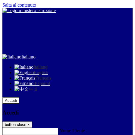
Salta al contenuto
Italiano
Italiano
English
Français
Español
中文
Accedi
Accedi
button close
×
Nome Utente