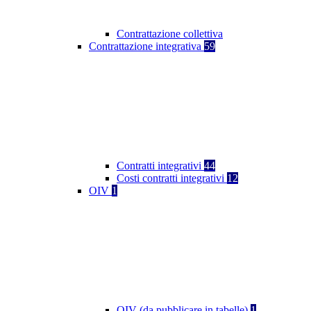
Contrattazione collettiva
Contrattazione integrativa
59
Contratti integrativi
44
Costi contratti integrativi
12
OIV
1
OIV (da pubblicare in tabelle)
1