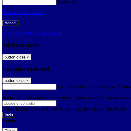
Password
Password dimenticata?
-
Entra con SPID
Entra con CIE
Seleziona utente
button close
×
Recupero password
button close
×
E-mail
Verrà inviato un messaggio all'indirizz
Non hai una e-mail associata al nome utente? Effettua il reset della password tram
E-mail inviata, si prega di controllare la casella di posta elettronica!
Errore
Chiudi