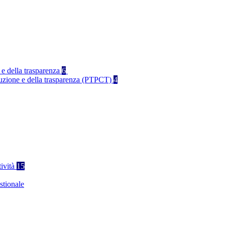
 e della trasparenza
6
rruzione e della trasparenza (PTPCT)
4
tività
15
stionale