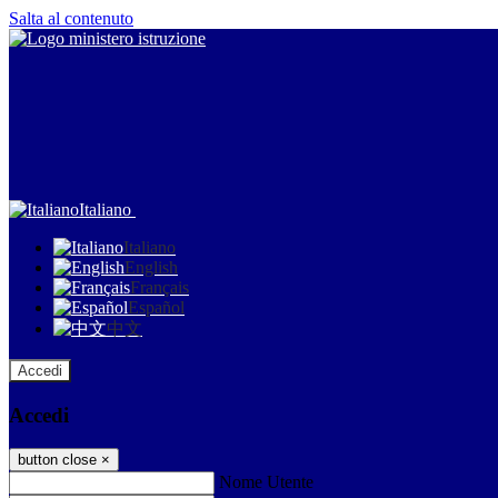
Salta al contenuto
Italiano
Italiano
English
Français
Español
中文
Accedi
Accedi
button close
×
Nome Utente