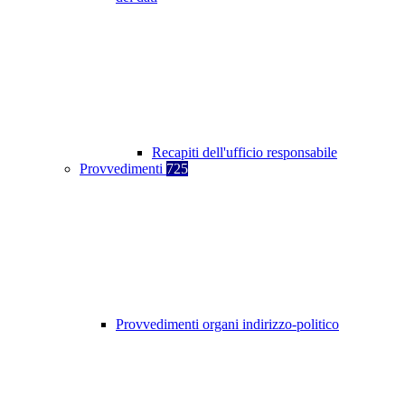
Recapiti dell'ufficio responsabile
Provvedimenti
725
Provvedimenti organi indirizzo-politico