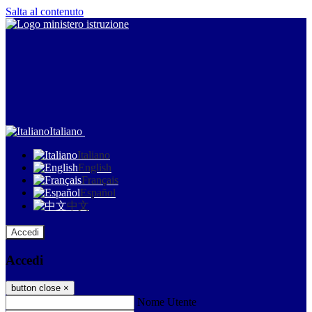
Salta al contenuto
Italiano
Italiano
English
Français
Español
中文
Accedi
Accedi
button close
×
Nome Utente