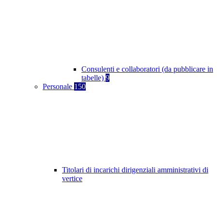
Consulenti e collaboratori (da pubblicare in
tabelle)
9
Personale
150
Titolari di incarichi dirigenziali amministrativi di
vertice