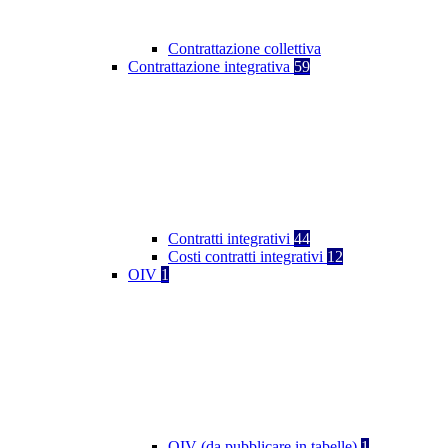
Contrattazione collettiva
Contrattazione integrativa
59
Contratti integrativi
44
Costi contratti integrativi
12
OIV
1
OIV (da pubblicare in tabelle)
1