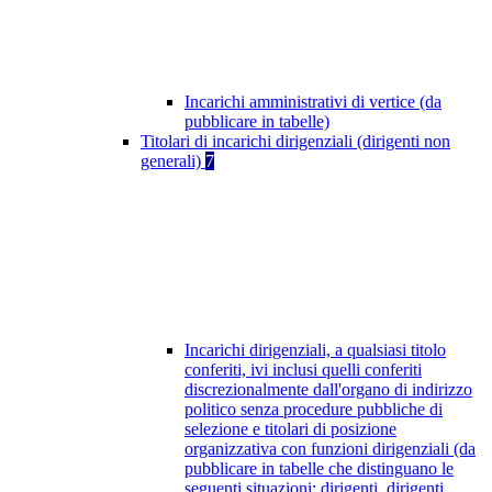
Incarichi amministrativi di vertice (da
pubblicare in tabelle)
Titolari di incarichi dirigenziali (dirigenti non
generali)
7
Incarichi dirigenziali, a qualsiasi titolo
conferiti, ivi inclusi quelli conferiti
discrezionalmente dall'organo di indirizzo
politico senza procedure pubbliche di
selezione e titolari di posizione
organizzativa con funzioni dirigenziali (da
pubblicare in tabelle che distinguano le
seguenti situazioni: dirigenti, dirigenti