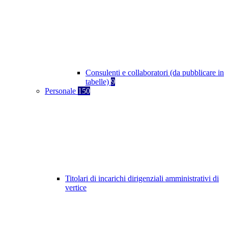
Consulenti e collaboratori (da pubblicare in
tabelle)
9
Personale
150
Titolari di incarichi dirigenziali amministrativi di
vertice