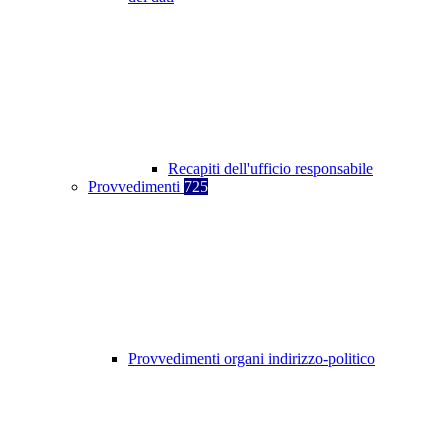
Recapiti dell'ufficio responsabile
Provvedimenti
725
Provvedimenti organi indirizzo-politico