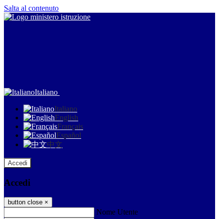
Salta al contenuto
Italiano
Italiano
English
Français
Español
中文
Accedi
Accedi
button close
×
Nome Utente