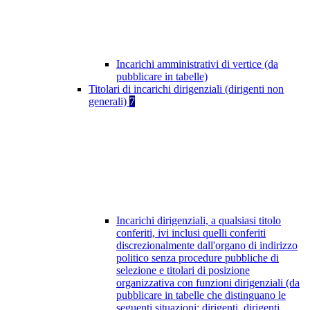
Incarichi amministrativi di vertice (da
pubblicare in tabelle)
Titolari di incarichi dirigenziali (dirigenti non
generali)
7
Incarichi dirigenziali, a qualsiasi titolo
conferiti, ivi inclusi quelli conferiti
discrezionalmente dall'organo di indirizzo
politico senza procedure pubbliche di
selezione e titolari di posizione
organizzativa con funzioni dirigenziali (da
pubblicare in tabelle che distinguano le
seguenti situazioni: dirigenti, dirigenti