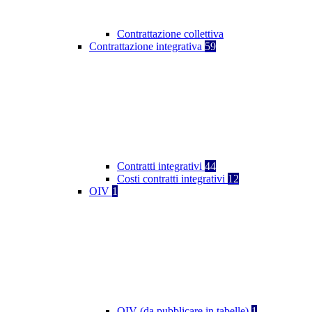
Contrattazione collettiva
Contrattazione integrativa
59
Contratti integrativi
44
Costi contratti integrativi
12
OIV
1
OIV (da pubblicare in tabelle)
1