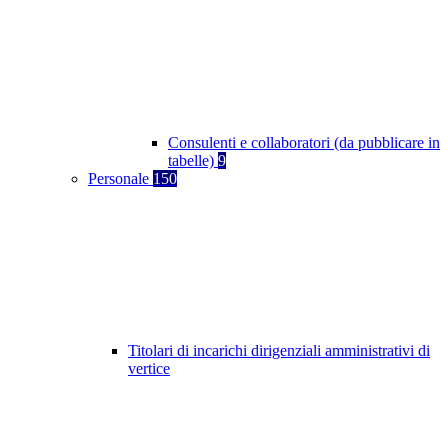
Consulenti e collaboratori (da pubblicare in
tabelle)
9
Personale
150
Titolari di incarichi dirigenziali amministrativi di
vertice