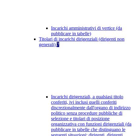
Incarichi amministrativi di vertice (da
pubblicare in tabelle)
Titolari di incarichi dirigenziali (dirigenti non
generali)
7
Incarichi dirigenziali, a qualsiasi titolo
conferiti, ivi inclusi quelli conferiti
discrezionalmente dall'organo di indirizzo
politico senza procedure pubbliche di
selezione e titolari di posizione
organizzativa con funzioni dirigenziali (da
pubblicare in tabelle che distinguano le
seguenti situazioni: dirigenti, dirigenti