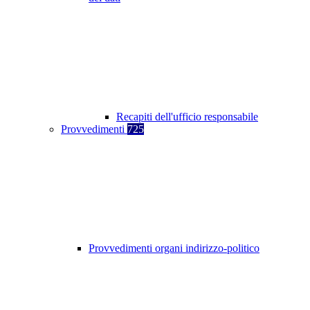
Recapiti dell'ufficio responsabile
Provvedimenti
725
Provvedimenti organi indirizzo-politico