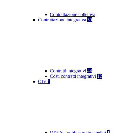
Contrattazione collettiva
Contrattazione integrativa
59
Contratti integrativi
44
Costi contratti integrativi
12
OIV
1
OIV (da pubblicare in tabelle)
1