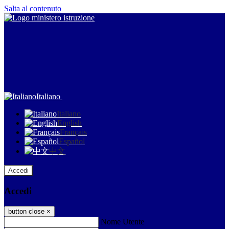
Salta al contenuto
Italiano
Italiano
English
Français
Español
中文
Accedi
Accedi
button close
×
Nome Utente