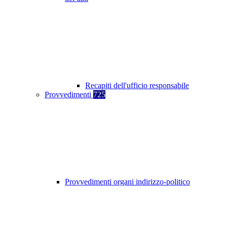
Recapiti dell'ufficio responsabile
Provvedimenti
725
Provvedimenti organi indirizzo-politico