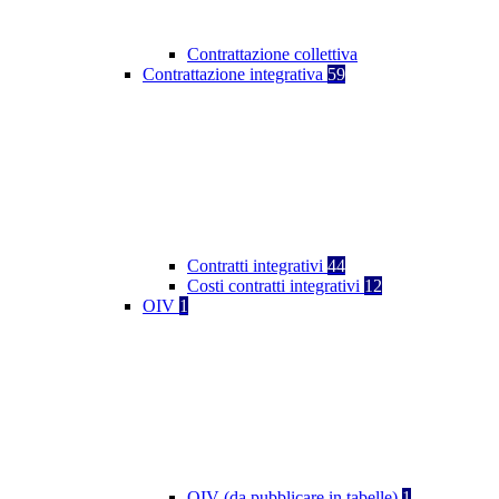
Contrattazione collettiva
Contrattazione integrativa
59
Contratti integrativi
44
Costi contratti integrativi
12
OIV
1
OIV (da pubblicare in tabelle)
1