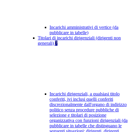
Incarichi amministrativi di vertice (da
pubblicare in tabelle)
Titolari di incarichi dirigenziali (dirigenti non
generali)
7
Incarichi dirigenziali, a qualsiasi titolo
conferiti, ivi inclusi quelli conferiti
discrezionalmente dall'organo di indirizzo
politico senza procedure pubbliche di
selezione e titolari di posizione
organizzativa con funzioni dirigenziali (da
pubblicare in tabelle che distinguano le
seguenti situazioni: dirigenti, dirigenti