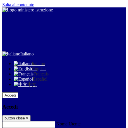
Salta al contenuto
Italiano
Italiano
English
Français
Español
中文
Accedi
Accedi
button close
×
Nome Utente