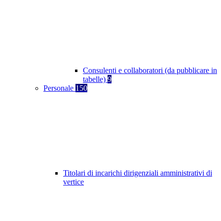
Consulenti e collaboratori (da pubblicare in
tabelle)
9
Personale
150
Titolari di incarichi dirigenziali amministrativi di
vertice