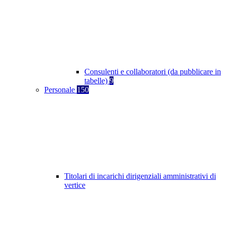
Consulenti e collaboratori (da pubblicare in
tabelle)
9
Personale
150
Titolari di incarichi dirigenziali amministrativi di
vertice