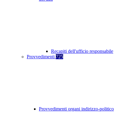
Recapiti dell'ufficio responsabile
Provvedimenti
725
Provvedimenti organi indirizzo-politico