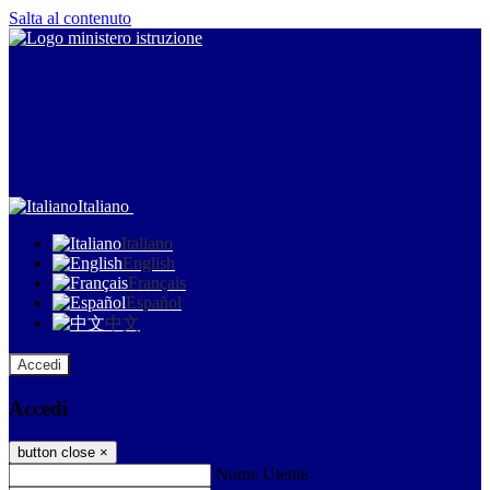
Salta al contenuto
Italiano
Italiano
English
Français
Español
中文
Accedi
Accedi
button close
×
Nome Utente