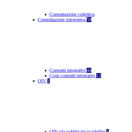
Contrattazione collettiva
Contrattazione integrativa
59
Contratti integrativi
44
Costi contratti integrativi
12
OIV
1
OIV (da pubblicare in tabelle)
1