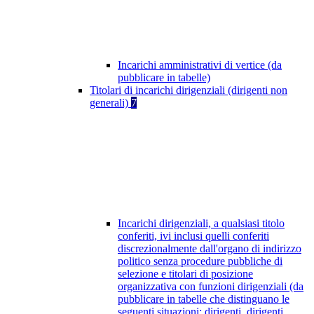
Incarichi amministrativi di vertice (da
pubblicare in tabelle)
Titolari di incarichi dirigenziali (dirigenti non
generali)
7
Incarichi dirigenziali, a qualsiasi titolo
conferiti, ivi inclusi quelli conferiti
discrezionalmente dall'organo di indirizzo
politico senza procedure pubbliche di
selezione e titolari di posizione
organizzativa con funzioni dirigenziali (da
pubblicare in tabelle che distinguano le
seguenti situazioni: dirigenti, dirigenti