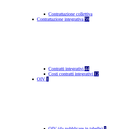
Contrattazione collettiva
Contrattazione integrativa
59
Contratti integrativi
44
Costi contratti integrativi
12
OIV
1
OIV (da pubblicare in tabelle)
1