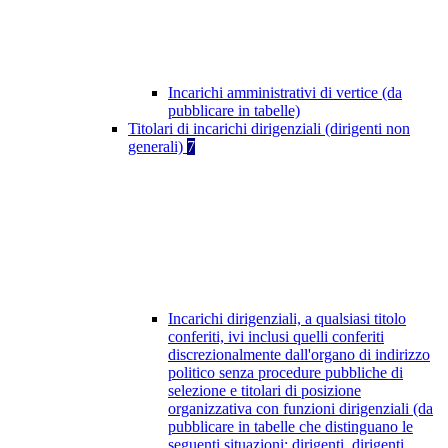
Incarichi amministrativi di vertice (da
pubblicare in tabelle)
Titolari di incarichi dirigenziali (dirigenti non
generali)
7
Incarichi dirigenziali, a qualsiasi titolo
conferiti, ivi inclusi quelli conferiti
discrezionalmente dall'organo di indirizzo
politico senza procedure pubbliche di
selezione e titolari di posizione
organizzativa con funzioni dirigenziali (da
pubblicare in tabelle che distinguano le
seguenti situazioni: dirigenti, dirigenti