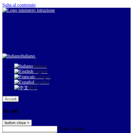
Salta al contenuto
Italiano
Italiano
English
Français
Español
中文
Accedi
Accedi
button close
×
Nome Utente