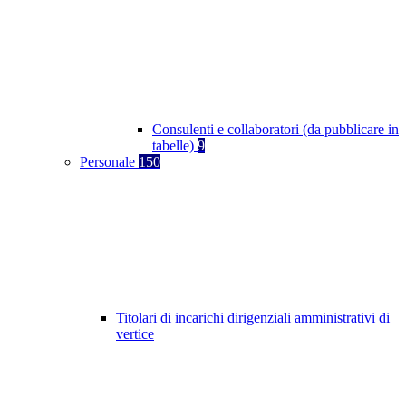
Consulenti e collaboratori (da pubblicare in
tabelle)
9
Personale
150
Titolari di incarichi dirigenziali amministrativi di
vertice