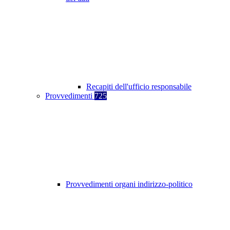
Recapiti dell'ufficio responsabile
Provvedimenti
725
Provvedimenti organi indirizzo-politico