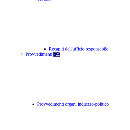
Recapiti dell'ufficio responsabile
Provvedimenti
725
Provvedimenti organi indirizzo-politico