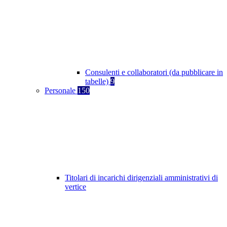
Consulenti e collaboratori (da pubblicare in
tabelle)
9
Personale
150
Titolari di incarichi dirigenziali amministrativi di
vertice