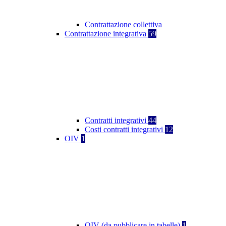
Contrattazione collettiva
Contrattazione integrativa
59
Contratti integrativi
44
Costi contratti integrativi
12
OIV
1
OIV (da pubblicare in tabelle)
1