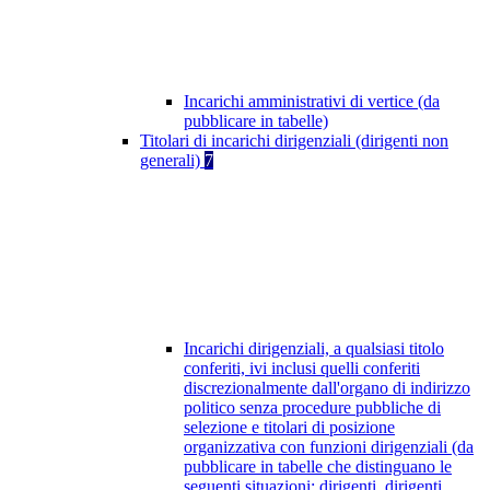
Incarichi amministrativi di vertice (da
pubblicare in tabelle)
Titolari di incarichi dirigenziali (dirigenti non
generali)
7
Incarichi dirigenziali, a qualsiasi titolo
conferiti, ivi inclusi quelli conferiti
discrezionalmente dall'organo di indirizzo
politico senza procedure pubbliche di
selezione e titolari di posizione
organizzativa con funzioni dirigenziali (da
pubblicare in tabelle che distinguano le
seguenti situazioni: dirigenti, dirigenti