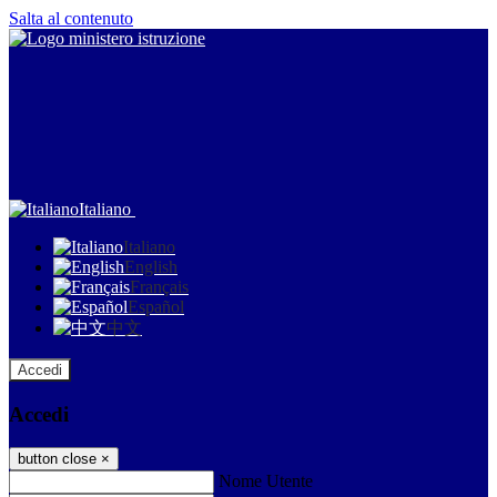
Salta al contenuto
Italiano
Italiano
English
Français
Español
中文
Accedi
Accedi
button close
×
Nome Utente