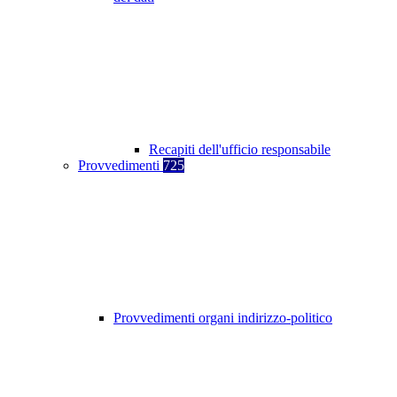
Recapiti dell'ufficio responsabile
Provvedimenti
725
Provvedimenti organi indirizzo-politico