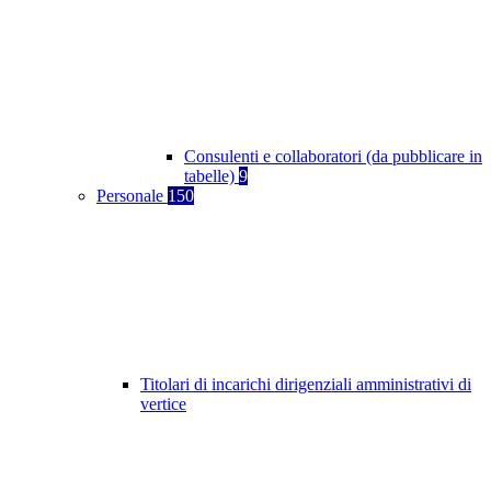
Consulenti e collaboratori (da pubblicare in
tabelle)
9
Personale
150
Titolari di incarichi dirigenziali amministrativi di
vertice