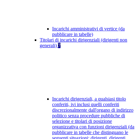
Incarichi amministrativi di vertice (da
pubblicare in tabelle)
Titolari di incarichi dirigenziali (dirigenti non
generali)
7
Incarichi dirigenziali, a qualsiasi titolo
conferiti, ivi inclusi quelli conferiti
discrezionalmente dall'organo di indirizzo
politico senza procedure pubbliche di
selezione e titolari di posizione
organizzativa con funzioni dirigenziali (da
pubblicare in tabelle che distinguano le
seguenti situazioni: dirigenti, dirigenti