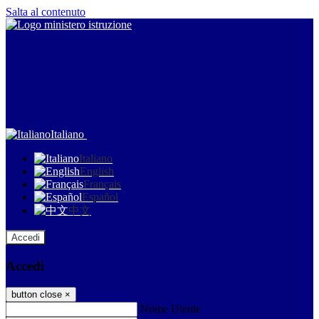
Salta al contenuto
Italiano
Italiano
English
Français
Español
中文
Accedi
Accedi
button close
×
Nome Utente