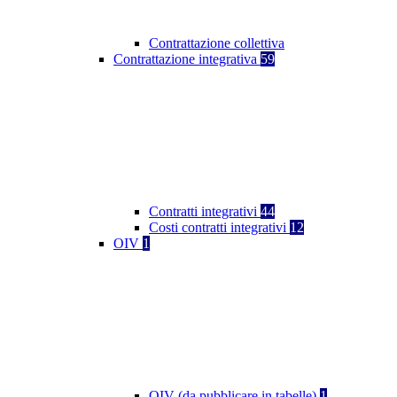
Contrattazione collettiva
Contrattazione integrativa
59
Contratti integrativi
44
Costi contratti integrativi
12
OIV
1
OIV (da pubblicare in tabelle)
1