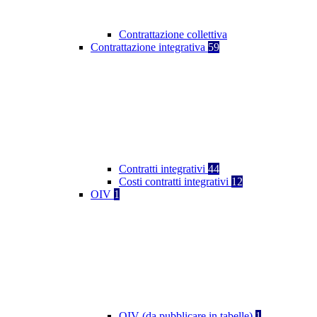
Contrattazione collettiva
Contrattazione integrativa
59
Contratti integrativi
44
Costi contratti integrativi
12
OIV
1
OIV (da pubblicare in tabelle)
1