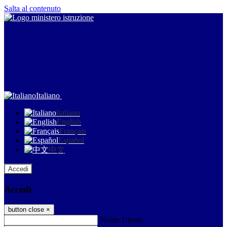
Salta al contenuto
Italiano
Italiano
English
Français
Español
中文
Accedi
Accedi
button close
×
Nome Utente