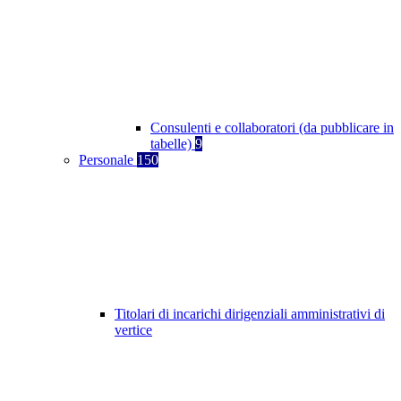
Consulenti e collaboratori (da pubblicare in
tabelle)
9
Personale
150
Titolari di incarichi dirigenziali amministrativi di
vertice