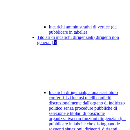
Incarichi amministrativi di vertice (da
pubblicare in tabelle)
Titolari di incarichi dirigenziali (dirigenti non
generali)
7
Incarichi dirigenziali, a qualsiasi titolo
conferiti, ivi inclusi quelli conferiti
discrezionalmente dall'organo di indirizzo
politico senza procedure pubbliche di
selezione e titolari di posizione
organizzativa con funzioni dirigenziali (da
pubblicare in tabelle che distinguano le
seguenti situazioni: dirigenti, dirigenti