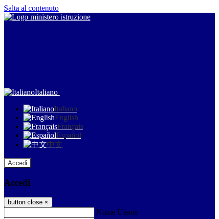
Salta al contenuto
Italiano
Italiano
English
Français
Español
中文
Accedi
Accedi
button close
×
Nome Utente