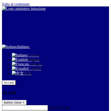
Salta al contenuto
Italiano
Italiano
English
Français
Español
中文
Accedi
Accedi
button close
×
Nome Utente