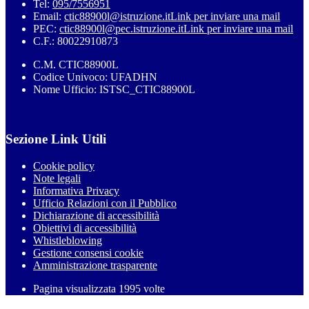
Tel:
095/7556951
Email:
ctic88900l@istruzione.it
Link per inviare una mail
PEC:
ctic88900l@pec.istruzione.it
Link per inviare una mail
C.F.: 80022910873
C.M. CTIC88900L
Codice Univoco: UFADHN
Nome Ufficio: ISTSC_CTIC88900L
Sezione Link Utili
Cookie policy
Note legali
Informativa Privacy
Ufficio Relazioni con il Pubblico
Dichiarazione di accessibilità
Obiettivi di accessibilità
Whistleblowing
Gestione consensi cookie
Amministrazione trasparente
Pagina visualizzata
1995
volte