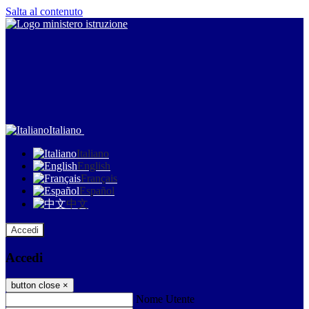
Salta al contenuto
Italiano
Italiano
English
Français
Español
中文
Accedi
Accedi
button close
×
Nome Utente