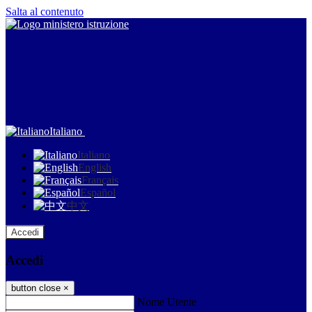
Salta al contenuto
Italiano
Italiano
English
Français
Español
中文
Accedi
Accedi
button close
×
Nome Utente