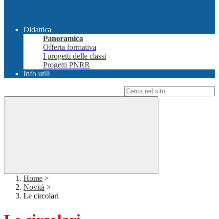
Didattica
Panoramica
Offerta formativa
I progetti delle classi
Progetti PNRR
Info utili
Campo di ricerca per le pagine del sito
Home
>
Novità
>
Le circolari