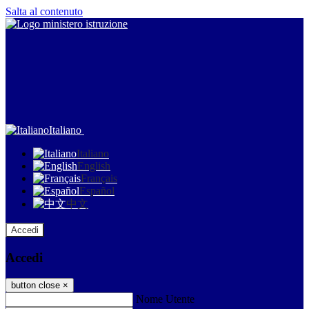
Salta al contenuto
Italiano
Italiano
English
Français
Español
中文
Accedi
Accedi
button close
×
Nome Utente