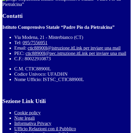
Pietralcina”
Contatti
Istituto Comprensivo Statale “Padre Pio da Pietralcina”
Via Modena, 21 - Misterbianco (CT)
Tel:
095/7556951
Email:
ctic88900l@istruzione.it
Link per inviare una mail
PEC:
ctic88900l@pec.istruzione.it
Link per inviare una mail
C.F.: 80022910873
C.M. CTIC88900L
Codice Univoco: UFADHN
Nome Ufficio: ISTSC_CTIC88900L
Sezione Link Utili
Cookie policy
Note legali
Informativa Privacy
Ufficio Relazioni con il Pubblico