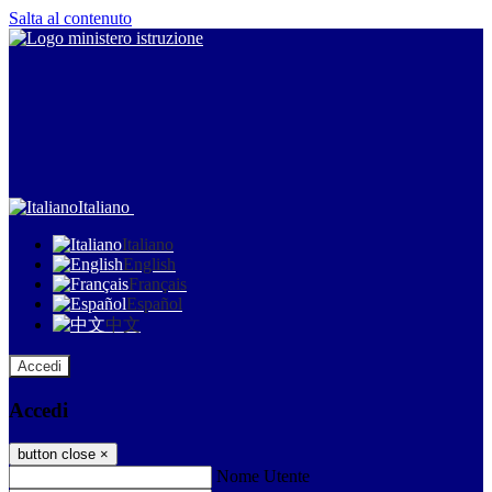
Salta al contenuto
Italiano
Italiano
English
Français
Español
中文
Accedi
Accedi
button close
×
Nome Utente