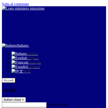
Salta al contenuto
Italiano
Italiano
English
Français
Español
中文
Accedi
Accedi
button close
×
Nome Utente