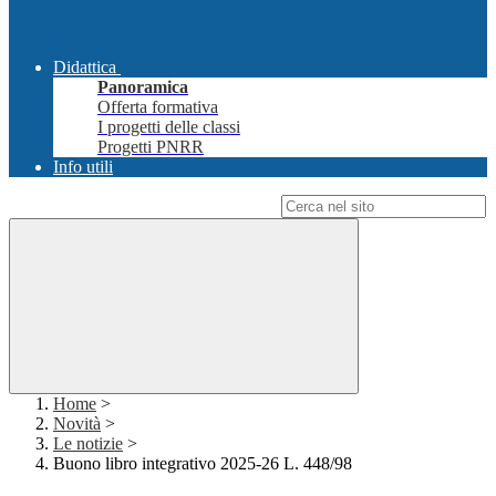
Didattica
Panoramica
Offerta formativa
I progetti delle classi
Progetti PNRR
Info utili
Campo di ricerca per le pagine del sito
Home
>
Novità
>
Le notizie
>
Buono libro integrativo 2025-26 L. 448/98