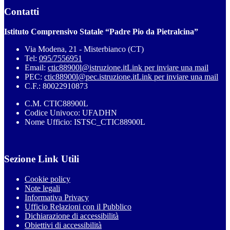
Contatti
Istituto Comprensivo Statale “Padre Pio da Pietralcina”
Via Modena, 21 - Misterbianco (CT)
Tel:
095/7556951
Email:
ctic88900l@istruzione.it
Link per inviare una mail
PEC:
ctic88900l@pec.istruzione.it
Link per inviare una mail
C.F.: 80022910873
C.M. CTIC88900L
Codice Univoco: UFADHN
Nome Ufficio: ISTSC_CTIC88900L
Sezione Link Utili
Cookie policy
Note legali
Informativa Privacy
Ufficio Relazioni con il Pubblico
Dichiarazione di accessibilità
Obiettivi di accessibilità