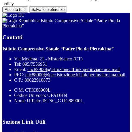
policy.
Accetta tutti
Salva le preferenze
Istituto Comprensivo Statale “Padre Pio da
Pietralcina”
Contatti
Istituto Comprensivo Statale “Padre Pio da Pietralcina”
Via Modena, 21 - Misterbianco (CT)
Tel:
095/7556951
Email:
ctic88900l@istruzione.it
Link per inviare una mail
PEC:
ctic88900l@pec.istruzione.it
Link per inviare una mail
C.F.: 80022910873
C.M. CTIC88900L
Codice Univoco: UFADHN
Nome Ufficio: ISTSC_CTIC88900L
Sezione Link Utili