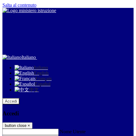
Salta al contenuto
Italiano
Italiano
English
Français
Español
中文
Accedi
Accedi
button close
×
Nome Utente