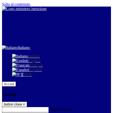
Salta al contenuto
Italiano
Italiano
English
Français
Español
中文
Accedi
Accedi
button close
×
Nome Utente