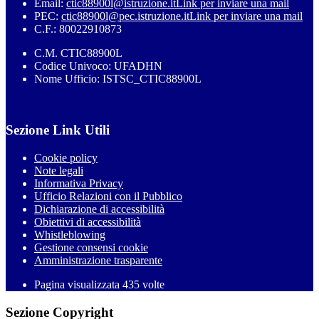
Email:
ctic88900l@istruzione.it
Link per inviare una mail
PEC:
ctic88900l@pec.istruzione.it
Link per inviare una mail
C.F.: 80022910873
C.M. CTIC88900L
Codice Univoco: UFADHN
Nome Ufficio: ISTSC_CTIC88900L
Sezione Link Utili
Cookie policy
Note legali
Informativa Privacy
Ufficio Relazioni con il Pubblico
Dichiarazione di accessibilità
Obiettivi di accessibilità
Whistleblowing
Gestione consensi cookie
Amministrazione trasparente
Pagina visualizzata
435
volte
Sezione Copyright