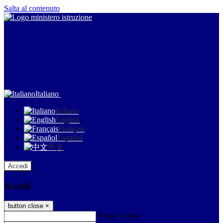
Salta al contenuto
Italiano
Italiano
English
Français
Español
中文
Accedi
Accedi
button close
×
Nome Utente