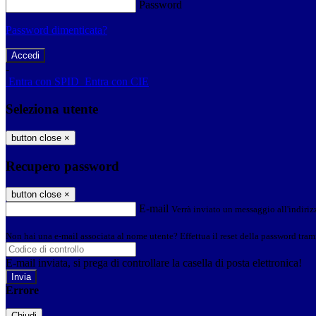
Password
Password dimenticata?
-
Entra con SPID
Entra con CIE
Seleziona utente
button close
×
Recupero password
button close
×
E-mail
Verrà inviato un messaggio all'indirizz
Non hai una e-mail associata al nome utente? Effettua il reset della password tram
E-mail inviata, si prega di controllare la casella di posta elettronica!
Errore
Chiudi