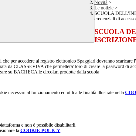
Novità
>
Le notizie
>
SCUOLA DELL'INFA
credenziali di acces
SCUOLA DE
ISCRIZIONE -
ritti che per accedere al registro elettronico Spaggiari dovranno scari
nerata da CLASSEVIVA che permettera' loro di creare la password di acce
are su BACHECA le circolari prodotte dalla scuola
kie necessari al funzionamento ed utili alle finalità illustrate nella
COO
attaforma e non è possibile disabilitarli.
isionare la
COOKIE POLICY
.