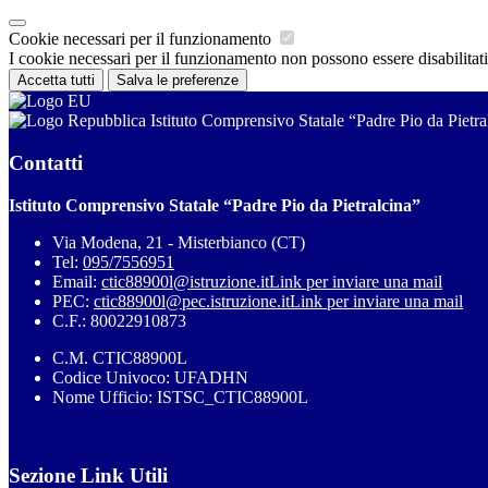
Cookie necessari per il funzionamento
I cookie necessari per il funzionamento non possono essere disabilitati.
Accetta tutti
Salva le preferenze
Istituto Comprensivo Statale “Padre Pio da Pietra
Contatti
Istituto Comprensivo Statale “Padre Pio da Pietralcina”
Via Modena, 21 - Misterbianco (CT)
Tel:
095/7556951
Email:
ctic88900l@istruzione.it
Link per inviare una mail
PEC:
ctic88900l@pec.istruzione.it
Link per inviare una mail
C.F.: 80022910873
C.M. CTIC88900L
Codice Univoco: UFADHN
Nome Ufficio: ISTSC_CTIC88900L
Sezione Link Utili