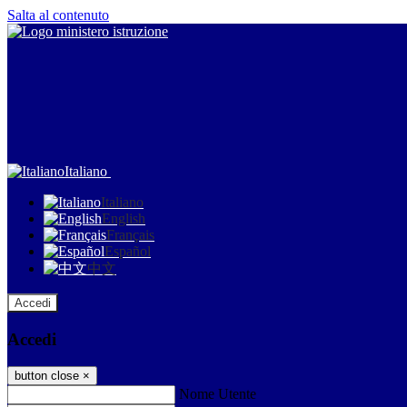
Salta al contenuto
Italiano
Italiano
English
Français
Español
中文
Accedi
Accedi
button close
×
Nome Utente