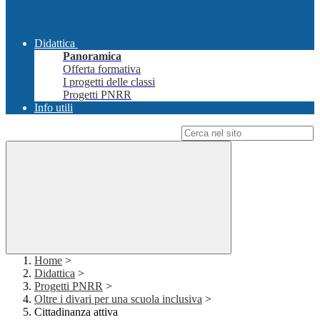
Didattica
Panoramica
Offerta formativa
I progetti delle classi
Progetti PNRR
Info utili
Campo di ricerca per le pagine del sito
Home
>
Didattica
>
Progetti PNRR
>
Oltre i divari per una scuola inclusiva
>
Cittadinanza attiva