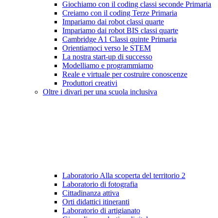
Giochiamo con il coding classi seconde Primaria
Creiamo con il coding Terze Primaria
Impariamo dai robot classi quarte
Impariamo dai robot BIS classi quarte
Cambridge A1 Classi quinte Primaria
Orientiamoci verso le STEM
La nostra start-up di successo
Modelliamo e programmiamo
Reale e virtuale per costruire conoscenze
Produttori creativi
Oltre i divari per una scuola inclusiva
Laboratorio Alla scoperta del territorio 2
Laboratorio di fotografia
Cittadinanza attiva
Orti didattici itineranti
Laboratorio di artigianato