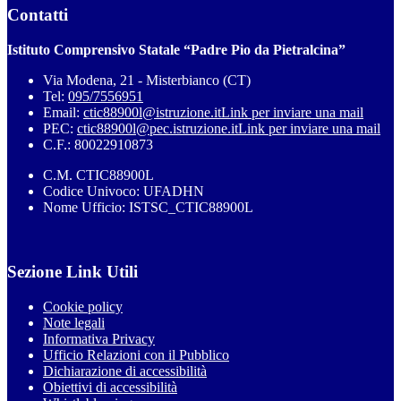
Contatti
Istituto Comprensivo Statale “Padre Pio da Pietralcina”
Via Modena, 21 - Misterbianco (CT)
Tel:
095/7556951
Email:
ctic88900l@istruzione.it
Link per inviare una mail
PEC:
ctic88900l@pec.istruzione.it
Link per inviare una mail
C.F.: 80022910873
C.M. CTIC88900L
Codice Univoco: UFADHN
Nome Ufficio: ISTSC_CTIC88900L
Sezione Link Utili
Cookie policy
Note legali
Informativa Privacy
Ufficio Relazioni con il Pubblico
Dichiarazione di accessibilità
Obiettivi di accessibilità