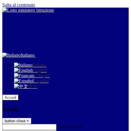
Salta al contenuto
Italiano
Italiano
English
Français
Español
中文
Accedi
Accedi
button close
×
Nome Utente