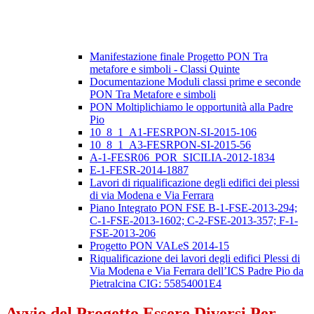
Manifestazione finale Progetto PON Tra
metafore e simboli - Classi Quinte
Documentazione Moduli classi prime e seconde
PON Tra Metafore e simboli
PON Moltiplichiamo le opportunità alla Padre
Pio
10_8_1_A1-FESRPON-SI-2015-106
10_8_1_A3-FESRPON-SI-2015-56
A-1-FESR06_POR_SICILIA-2012-1834
E-1-FESR-2014-1887
Lavori di riqualificazione degli edifici dei plessi
di via Modena e Via Ferrara
Piano Integrato PON FSE B-1-FSE-2013-294;
C-1-FSE-2013-1602; C-2-FSE-2013-357; F-1-
FSE-2013-206
Progetto PON VALeS 2014-15
Riqualificazione dei lavori degli edifici Plessi di
Via Modena e Via Ferrara dell’ICS Padre Pio da
Pietralcina CIG: 55854001E4
Avvio del Progetto Essere Diversi Per