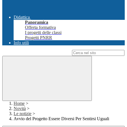
Didattica
Panoramica
Offerta formativa
I progetti delle classi
Progetti PNRR
Info utili
Campo di ricerca per le pagine del sito
Home
>
Novità
>
Le notizie
>
Avvio del Progetto Essere Diversi Per Sentirsi Uguali