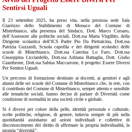
Sentirsi Uguali
Il 23 settembre 2025, ha preso vita, nella preziosa sede Sala
Giarrizzo dello Stabilimento di Monaco del Comune di
Misterbianco, alla presenza del Sindaco, Dott. Marco Corsaro,
dell’Assessore alle politiche sociali, Dott.ssa Maria Virgillito, della
Dirigente scolastica dell’ICS Padre Pio Da Pietralcina, Dott.ssa
Patrizia Guzzardi, Scuola capofila e dei dirigenti scolastici delle
scuole di Misterbianco, Dott.ssa Caterina Lo Faro, Dott.ssa
Giuseppina Licciardello, Dott.ssa Adriana Battaglia, Dott. Giulio
Giambrone, Dott.ssa Sabina Maccarrone, il progetto: Essere Diversi
Per Sentirsi Uguali.
Un percorso di formazione destinato ai docenti, ai genitori e agli
alunni delle sei scuole del Comune di Misterbianco che, in rete, con
il contributo del Comune di Misterbianco, sempre attento e sensibile
alle tematiche sociali, hanno deciso di parlare di Diversità come
condizione di normalità in una società civile e globale.
Si è diversi per colore della pelle, identità personale e culturale,
scelte politiche, religiose, di genere, tuttavia sempre di più nella
quotidianità assistiamo ad azioni individuali e collettive di
disconoscimento del diritto di affermare la propria individualità, la
propria “diversità”.