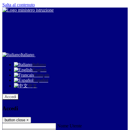
Salta al contenuto
Italiano
Italiano
English
Français
Español
中文
Accedi
Accedi
button close
×
Nome Utente