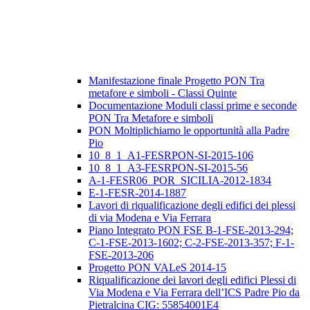
Manifestazione finale Progetto PON Tra
metafore e simboli - Classi Quinte
Documentazione Moduli classi prime e seconde
PON Tra Metafore e simboli
PON Moltiplichiamo le opportunità alla Padre
Pio
10_8_1_A1-FESRPON-SI-2015-106
10_8_1_A3-FESRPON-SI-2015-56
A-1-FESR06_POR_SICILIA-2012-1834
E-1-FESR-2014-1887
Lavori di riqualificazione degli edifici dei plessi
di via Modena e Via Ferrara
Piano Integrato PON FSE B-1-FSE-2013-294;
C-1-FSE-2013-1602; C-2-FSE-2013-357; F-1-
FSE-2013-206
Progetto PON VALeS 2014-15
Riqualificazione dei lavori degli edifici Plessi di
Via Modena e Via Ferrara dell’ICS Padre Pio da
Pietralcina CIG: 55854001E4