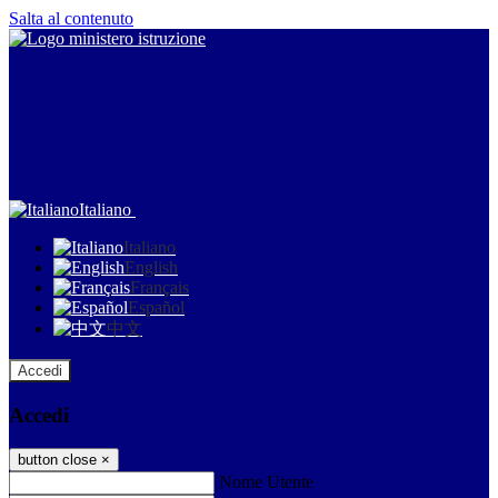
Salta al contenuto
Italiano
Italiano
English
Français
Español
中文
Accedi
Accedi
button close
×
Nome Utente