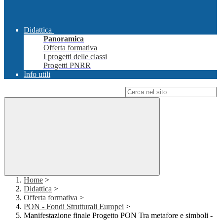
Didattica
Panoramica
Offerta formativa
I progetti delle classi
Progetti PNRR
Info utili
Campo di ricerca per le pagine del sito
Home
>
Didattica
>
Offerta formativa
>
PON - Fondi Strutturali Europei
>
Manifestazione finale Progetto PON Tra metafore e simboli -