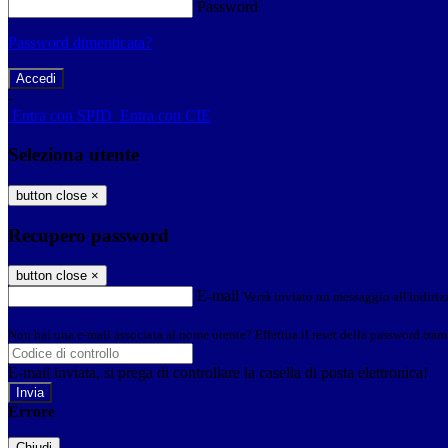
Password
Password dimenticata?
-
Entra con SPID
Entra con CIE
Seleziona utente
button close
×
Recupero password
button close
×
E-mail
Verrà inviato un messaggio all'indirizz
Non hai una e-mail associata al nome utente? Effettua il reset della password tram
E-mail inviata, si prega di controllare la casella di posta elettronica!
Errore
Chiudi