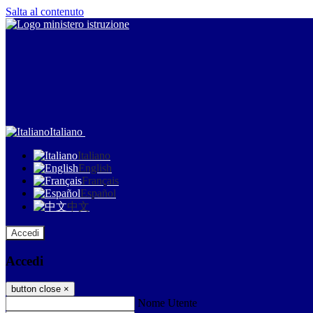
Salta al contenuto
Italiano
Italiano
English
Français
Español
中文
Accedi
Accedi
button close
×
Nome Utente