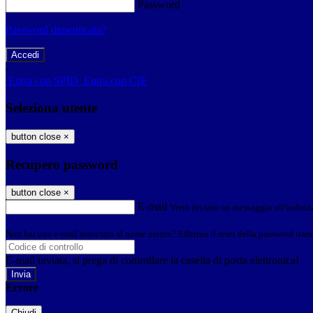
Password
Password dimenticata?
-
Entra con SPID
Entra con CIE
Seleziona utente
button close
×
Recupero password
button close
×
E-mail
Verrà inviato un messaggio all'indirizz
Non hai una e-mail associata al nome utente? Effettua il reset della password tram
E-mail inviata, si prega di controllare la casella di posta elettronica!
Errore
Chiudi