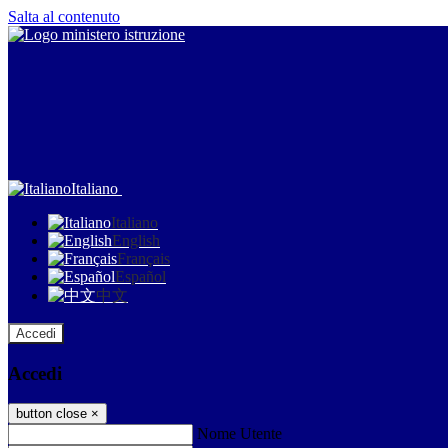
Salta al contenuto
Italiano
Italiano
English
Français
Español
中文
Accedi
Accedi
button close
×
Nome Utente