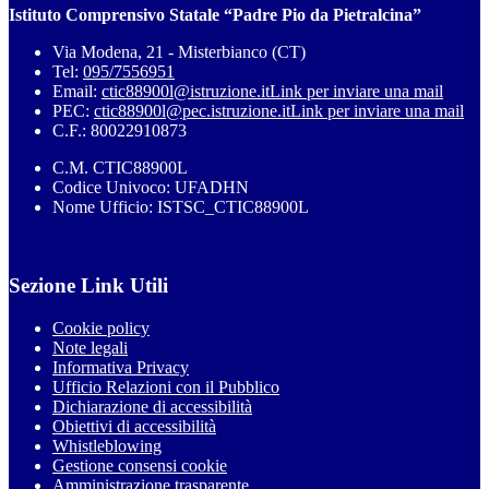
Istituto Comprensivo Statale “Padre Pio da Pietralcina”
Via Modena, 21 - Misterbianco (CT)
Tel:
095/7556951
Email:
ctic88900l@istruzione.it
Link per inviare una mail
PEC:
ctic88900l@pec.istruzione.it
Link per inviare una mail
C.F.: 80022910873
C.M. CTIC88900L
Codice Univoco: UFADHN
Nome Ufficio: ISTSC_CTIC88900L
Sezione Link Utili
Cookie policy
Note legali
Informativa Privacy
Ufficio Relazioni con il Pubblico
Dichiarazione di accessibilità
Obiettivi di accessibilità
Whistleblowing
Gestione consensi cookie
Amministrazione trasparente