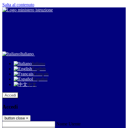
Salta al contenuto
Italiano
Italiano
English
Français
Español
中文
Accedi
Accedi
button close
×
Nome Utente