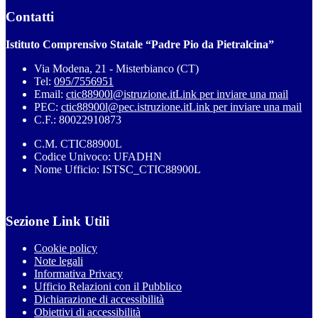
Contatti
Istituto Comprensivo Statale “Padre Pio da Pietralcina”
Via Modena, 21 - Misterbianco (CT)
Tel:
095/7556951
Email:
ctic88900l@istruzione.it
Link per inviare una mail
PEC:
ctic88900l@pec.istruzione.it
Link per inviare una mail
C.F.: 80022910873
C.M. CTIC88900L
Codice Univoco: UFADHN
Nome Ufficio: ISTSC_CTIC88900L
Sezione Link Utili
Cookie policy
Note legali
Informativa Privacy
Ufficio Relazioni con il Pubblico
Dichiarazione di accessibilità
Obiettivi di accessibilità