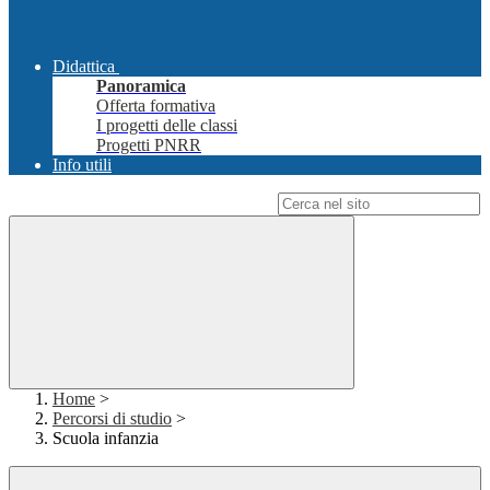
Didattica
Panoramica
Offerta formativa
I progetti delle classi
Progetti PNRR
Info utili
Campo di ricerca per le pagine del sito
Home
>
Percorsi di studio
>
Scuola infanzia