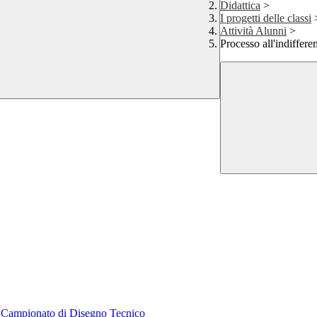
Didattica
>
I progetti delle classi
Attività Alunni
>
Processo all'indiffere
el Campionato di Disegno Tecnico