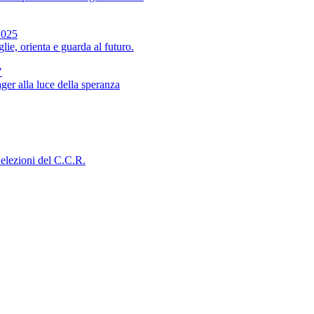
2025
ie, orienta e guarda al futuro.
"
ger alla luce della speranza
 elezioni del C.C.R.