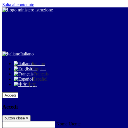
Salta al contenuto
Italiano
Italiano
English
Français
Español
中文
Accedi
Accedi
button close
×
Nome Utente