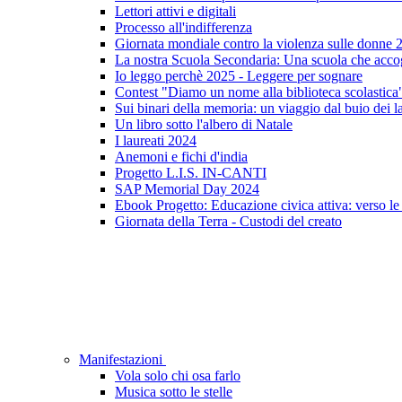
Lettori attivi e digitali
Processo all'indifferenza
Giornata mondiale contro la violenza sulle donne 
La nostra Scuola Secondaria: Una scuola che accogl
Io leggo perchè 2025 - Leggere per sognare
Contest "Diamo un nome alla biblioteca scolastica
Sui binari della memoria: un viaggio dal buio dei la
Un libro sotto l'albero di Natale
I laureati 2024
Anemoni e fichi d'india
Progetto L.I.S. IN-CANTI
SAP Memorial Day 2024
Ebook Progetto: Educazione civica attiva: verso le
Giornata della Terra - Custodi del creato
Manifestazioni
Vola solo chi osa farlo
Musica sotto le stelle