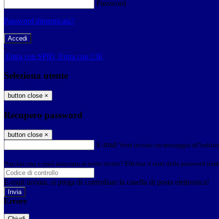
Password
Password dimenticata?
-
Entra con SPID
Entra con CIE
Seleziona utente
button close
×
Recupero password
button close
×
E-mail
Verrà inviato un messaggio all'indirizz
Non hai una e-mail associata al nome utente? Effettua il reset della password tram
E-mail inviata, si prega di controllare la casella di posta elettronica!
Errore
Chiudi