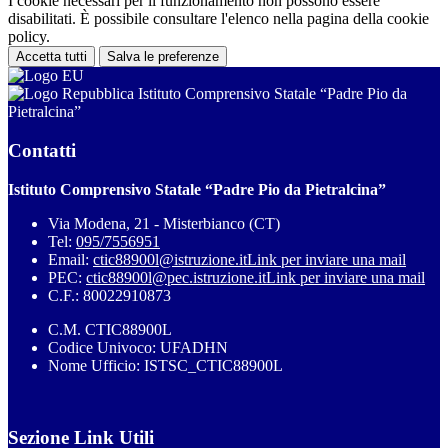
I cookie necessari per il funzionamento non possono essere
disabilitati. È possibile consultare l'elenco nella pagina della cookie
policy.
Accetta tutti
Salva le preferenze
Istituto Comprensivo Statale “Padre Pio da
Pietralcina”
Contatti
Istituto Comprensivo Statale “Padre Pio da Pietralcina”
Via Modena, 21 - Misterbianco (CT)
Tel:
095/7556951
Email:
ctic88900l@istruzione.it
Link per inviare una mail
PEC:
ctic88900l@pec.istruzione.it
Link per inviare una mail
C.F.: 80022910873
C.M. CTIC88900L
Codice Univoco: UFADHN
Nome Ufficio: ISTSC_CTIC88900L
Sezione Link Utili