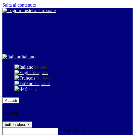
Salta al contenuto
Italiano
Italiano
English
Français
Español
中文
Accedi
Accedi
button close
×
Nome Utente