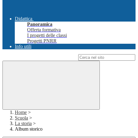
Didattica
Panoramica
Offerta formativa
I progetti delle classi
Progetti PNRR
Info utili
Campo di ricerca per le pagine del sito
Home
>
Scuola
>
La storia
>
Album storico