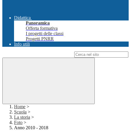
Didattica
Panoramica
Offerta formativa
I progetti delle classi
Progetti PNRR
Info utili
Campo di ricerca per le pagine del sito
Home
>
Scuola
>
La storia
>
Foto
>
Anno 2010 - 2018