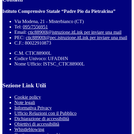
Istituto Comprensivo Statale “Padre Pio da Pietralcina”
Via Modena, 21 - Misterbianco (CT)
Tel:
095/7556951
Email:
ctic88900l@istruzione.it
Link per inviare una mail
PEC:
ctic88900l@pec.istruzione.it
Link per inviare una mail
C.F.: 80022910873
C.M. CTIC88900L
Codice Univoco: UFADHN
Nome Ufficio: ISTSC_CTIC88900L
Sezione Link Utili
Cookie policy
Note legali
Informativa Privacy
Ufficio Relazioni con il Pubblico
Dichiarazione di accessibilità
Obiettivi di accessibilità
Whistleblowing