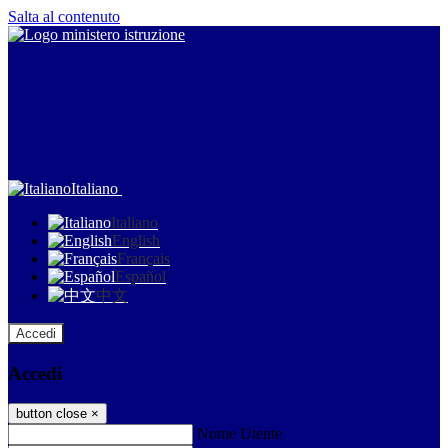
Salta al contenuto
Italiano
Italiano
English
Français
Español
中文
Accedi
Accedi
button close
×
Nome Utente