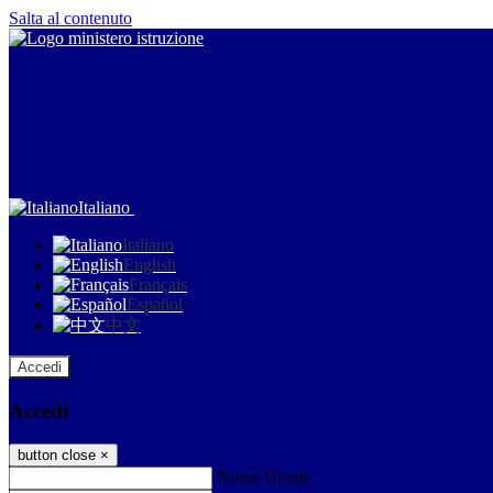
Salta al contenuto
Italiano
Italiano
English
Français
Español
中文
Accedi
Accedi
button close
×
Nome Utente