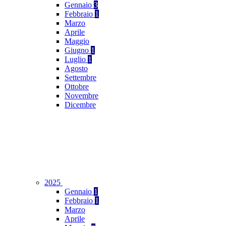
Gennaio
3
Febbraio
1
Marzo
Aprile
Maggio
Giugno
1
Luglio
1
Agosto
Settembre
Ottobre
Novembre
Dicembre
2025
Gennaio
1
Febbraio
1
Marzo
Aprile