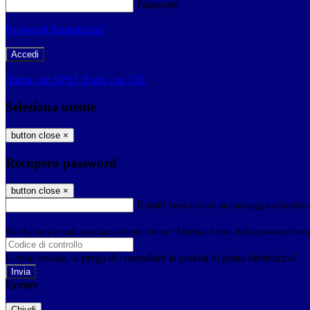
Password
Password dimenticata?
-
Entra con SPID
Entra con CIE
Seleziona utente
button close
×
Recupero password
button close
×
E-mail
Verrà inviato un messaggio all'indirizz
Non hai una e-mail associata al nome utente? Effettua il reset della password tram
E-mail inviata, si prega di controllare la casella di posta elettronica!
Errore
Chiudi